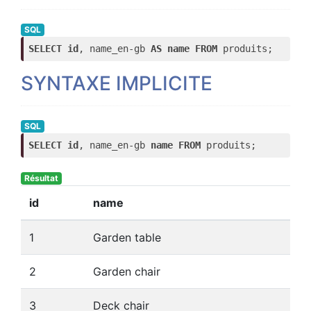
SQL
SELECT
id
, name_en-gb 
AS
name
FROM
 produits;
SYNTAXE IMPLICITE
SQL
SELECT
id
, name_en-gb 
name
FROM
 produits;
Résultat
id
name
1
Garden table
2
Garden chair
3
Deck chair