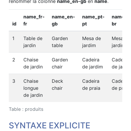
renommer la colonne
name_en-gb
en
name
.
name_fr-
name_en-
name_pt-
name_p
id
fr
gb
pt
br
1
Table de
Garden
Mesa de
Mesa de
jardin
table
jardim
jardim
2
Chaise
Garden
Cadeira
Cadeira
de jardin
chair
de jardim
de jardi
3
Chaise
Deck
Cadeira
Cadeira
longue
chair
de praia
de praia
de jardin
Table : produits
SYNTAXE EXPLICITE