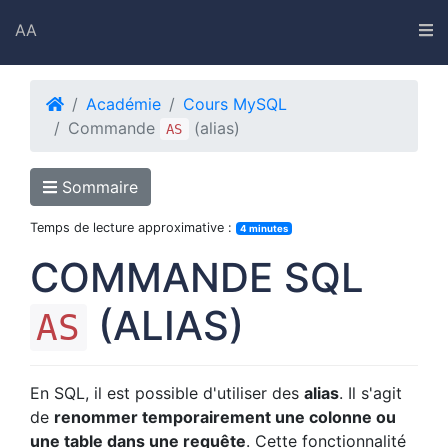
AA
AA
Académie
Cours MySQL
Commande
(alias)
AS
Académie
Sommaire
Outils
Temps de lecture approximative :
Snippets
4 minutes
COMMANDE SQL
Linkedin
Instagram
(ALIAS)
AS
Twitter
Strava
En SQL, il est possible d'utiliser des
alias
. Il s'agit
de
renommer temporairement une colonne ou
une table dans une requête
. Cette fonctionnalité