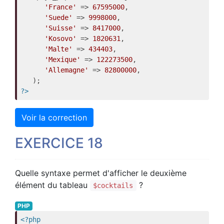
'France'
 => 
67595000
,

'Suede'
 => 
9998000
,

'Suisse'
 => 
8417000
,

'Kosovo'
 => 
1820631
,

'Malte'
 => 
434403
,

'Mexique'
 => 
122273500
,

'Allemagne'
 => 
82800000
,

?>
Voir la correction
EXERCICE 18
Quelle syntaxe permet d'afficher le deuxième
élément du tableau
?
$cocktails
PHP
<?php