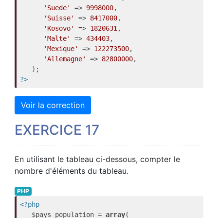
'Suede'
 => 
9998000
,

'Suisse'
 => 
8417000
,

'Kosovo'
 => 
1820631
,

'Malte'
 => 
434403
,

'Mexique'
 => 
122273500
,

'Allemagne'
 => 
82800000
,

?>
Voir la correction
EXERCICE 17
En utilisant le tableau ci-dessous, compter le
nombre d'éléments du tableau.
PHP
<?php
   $pays_population = 
array
(
