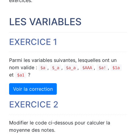
exercices.
LES VARIABLES
EXERCICE 1
Parmi les variables suivantes, lesquelles ont un
nom valide :
,
,
,
,
,
$a
$_a
$a_a
$AAA
$a!
$1a
et
?
$a1
Voir la correction
EXERCICE 2
Modifier le code ci-dessous pour calculer la
moyenne des notes.