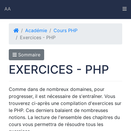
AA
AA
Académie
Cours PHP
Exercices - PHP
Académie
Sommaire
Outils
EXERCICES - PHP
Snippets
Linkedin
Comme dans de nombreux domaines, pour
Instagram
progresser, il est nécessaire de s'entraîner. Vous
Twitter
trouverez ci-après une compilation d'exercices sur
le PHP. Ces derniers balaient de nombreuses
Strava
notions. La lecture de l'ensemble des chapitres du
cours vous permettra de résoudre tous les