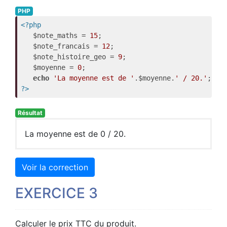
PHP
<?php
   $note_maths = 
15
;

   $note_francais = 
12
;

   $note_histoire_geo = 
9
;

   $moyenne = 
0
;

echo
'La moyenne est de '
.$moyenne.
' / 20.'
?>
Résultat
La moyenne est de 0 / 20.
Voir la correction
EXERCICE 3
Calculer le prix TTC du produit.