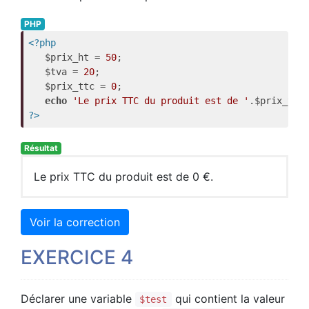
PHP
<?php
   $prix_ht = 
50
;

   $tva = 
20
;

   $prix_ttc = 
0
;

echo
'Le prix TTC du produit est de '
.$prix_ttc
?>
Résultat
Le prix TTC du produit est de 0 €.
Voir la correction
EXERCICE 4
Déclarer une variable
qui contient la valeur
$test