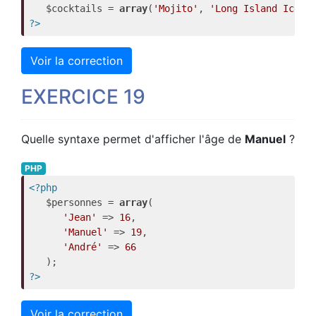
   $cocktails = 
array
(
'Mojito'
, 
'Long Island Iced 
?>
Voir la correction
EXERCICE 19
Quelle syntaxe permet d'afficher l'âge de
Manuel
?
PHP
<?php
   $personnes = 
array
(

'Jean'
 => 
16
,

'Manuel'
 => 
19
,

'André'
 => 
66
?>
Voir la correction